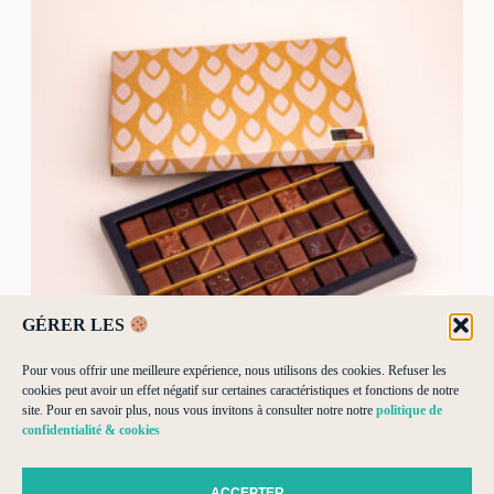
C
s
o
f
f
r
e
t
4
5
c
GÉRER LES
h
o
Pour vous offrir une meilleure expérience, nous utilisons des cookies. Refuser les
cookies peut avoir un effet négatif sur certaines caractéristiques et fonctions de notre
c
site. Pour en savoir plus, nous vous invitons à consulter notre notre
politique de
confidentialité & cookies
o
COFFRET 45 CHOCOLATS
l
ACCEPTER